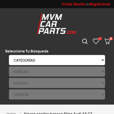
Iniciar Sesión
o
Registrarse
0
Selecciona Tu Búsqueda
Inicio
Aleron spoiler trasero Sline Audi A6 C7