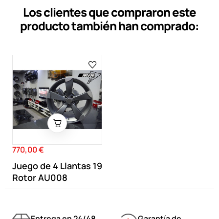
Los clientes que compraron este
producto también han comprado:
770,00 €
Precio
Juego de 4 Llantas 19
Rotor AU008
Entrega en 24/48
Garantía de