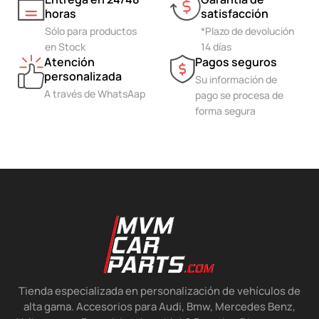
horas
satisfacción
Sólo para productos
*Plazo de devolución
en Stock
14 días
Atención
Pagos seguros
personalizada
Su información de
A través de WhatsAap
pago se procesa de
forma segura
Tienda especializada en personalización de vehículos de
alta gama. Accesorios para Audi, Bmw, Mercedes Benz,