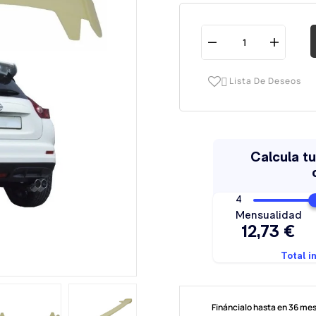
Lista De Deseos

Fináncialo hasta en 36 me