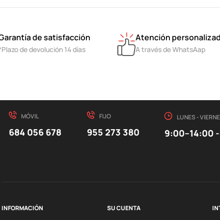
Garantía de satisfacción
Atención personaliza
*Plazo de devolución 14 días
A través de WhatsAap
MÓVIL
FIJO
LUNES - VIERN
684 056 678
955 273 380
9:00–14:00 -
INFORMACIÓN
SU CUENTA
IN