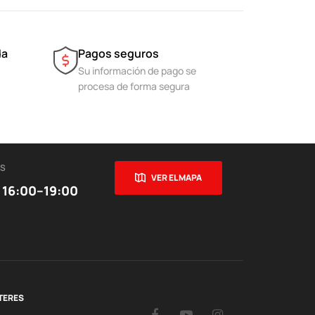
da
Pagos seguros
Su información de pago se
procesa de forma segura
ES
VER EL MAPA
 16:00–19:00
TERES
Facebook
YouTube
Instagram