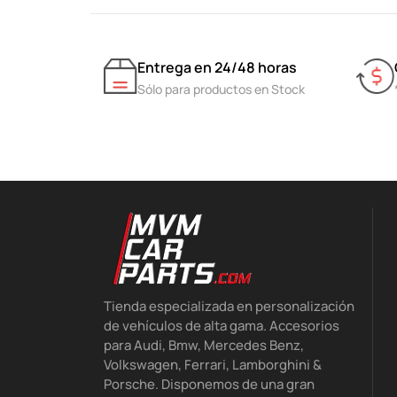
Entrega en 24/48 horas
Sólo para productos en Stock
Tienda especializada en personalización
de vehículos de alta gama. Accesorios
para Audi, Bmw, Mercedes Benz,
Volkswagen, Ferrari, Lamborghini &
Porsche. Disponemos de una gran