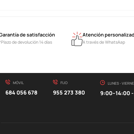
Garantía de satisfacción
Atención personaliza
*Plazo de devolución 14 días
A través de WhatsAap
MÓVIL
FIJO
LUNES - VIERN
684 056 678
955 273 380
9:00–14:00 -