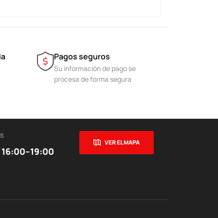
da
Pagos seguros
Su información de pago se
procesa de forma segura
ES
VER EL MAPA
 16:00–19:00