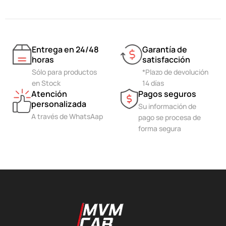
Entrega en 24/48
Garantía de
horas
satisfacción
Sólo para productos
*Plazo de devolución
en Stock
14 días
Atención
Pagos seguros
personalizada
Su información de
A través de WhatsAap
pago se procesa de
forma segura