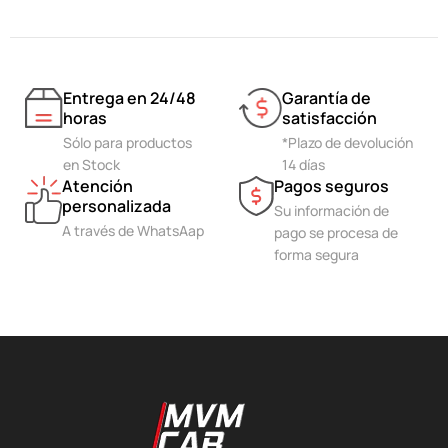
Entrega en 24/48
Garantía de
horas
satisfacción
Sólo para productos
*Plazo de devolución
en Stock
14 días
Atención
Pagos seguros
personalizada
Su información de
A través de WhatsAap
pago se procesa de
forma segura