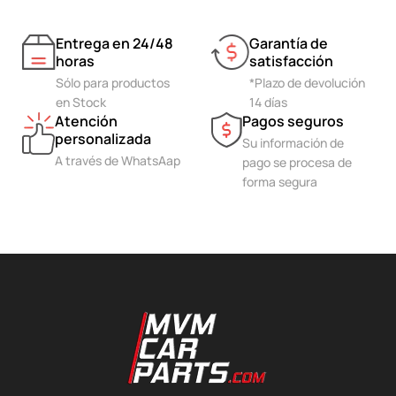
Entrega en 24/48
Garantía de
horas
satisfacción
Sólo para productos
*Plazo de devolución
en Stock
14 días
Atención
Pagos seguros
personalizada
Su información de
A través de WhatsAap
pago se procesa de
forma segura