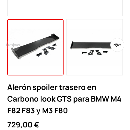
Previous
Next
Alerón spoiler trasero en
Carbono look GTS para BMW M4
F82 F83 y M3 F80
729,00 €