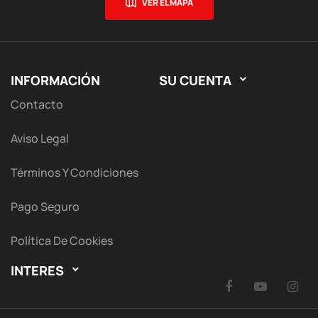
VER EL MAPA
INFORMACIÓN
SU CUENTA

Contacto
Aviso Legal
Términos Y Condiciones
Pago Seguro
Política De Cookies
INTERES

Facebook
YouTu
I