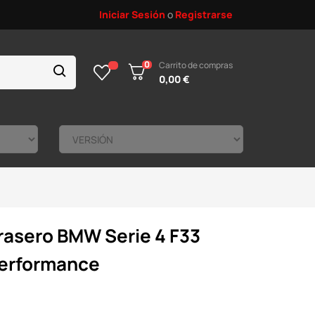
Iniciar Sesión
o
Registrarse
0
Carrito de compras
0,00 €
trasero BMW Serie 4 F33
Performance