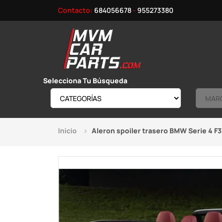
Contacto:
684056678
-
955273380
Selecciona Tu Búsqueda
Inicio
Aleron spoiler trasero BMW Serie 4 F