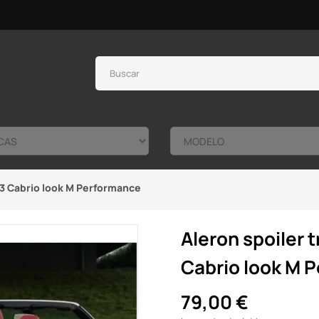
33 Cabrio look M Performance
Aleron spoiler 
Cabrio look M 
79,00 €