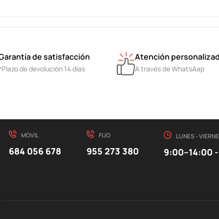
Garantía de satisfacción
Atención personaliza
*Plazo de devolución 14 días
A través de WhatsAap
MÓVIL
FIJO
LUNES - VIERN
684 056 678
955 273 380
9:00–14:00 -