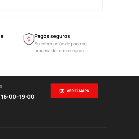
da
Pagos seguros
Su información de pago se
procesa de forma segura
ES
VER EL MAPA
 16:00–19:00