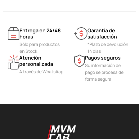
Entrega en 24/48
Garantía de
horas
satisfacción
Sólo para productos
*Plazo de devolución
en Stock
14 días
Atención
Pagos seguros
personalizada
Su información de
A través de WhatsAap
pago se procesa de
forma segura