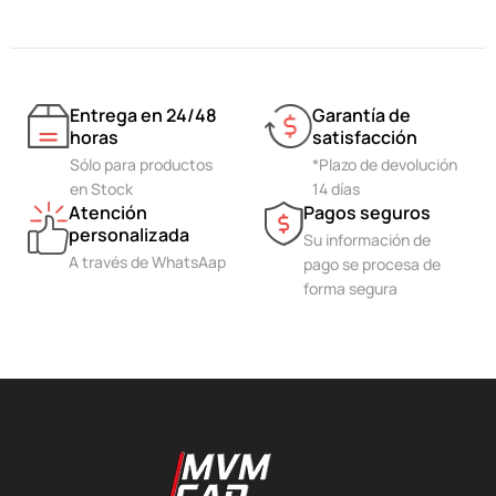
Entrega en 24/48
Garantía de
horas
satisfacción
Sólo para productos
*Plazo de devolución
en Stock
14 días
Atención
Pagos seguros
personalizada
Su información de
A través de WhatsAap
pago se procesa de
forma segura