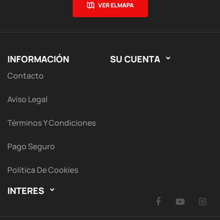
VER EL MAPA
INFORMACIÓN
SU CUENTA

Contacto
Aviso Legal
Términos Y Condiciones
Pago Seguro
Política De Cookies
INTERES

Facebook
YouTu
I