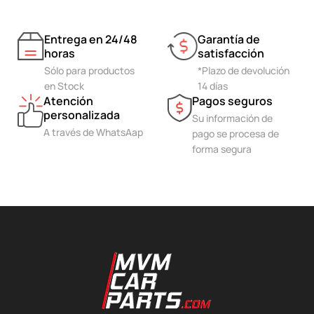
Entrega en 24/48
Garantía de
horas
satisfacción
Sólo para productos
*Plazo de devolución
en Stock
14 días
Atención
Pagos seguros
personalizada
Su información de
A través de WhatsAap
pago se procesa de
forma segura