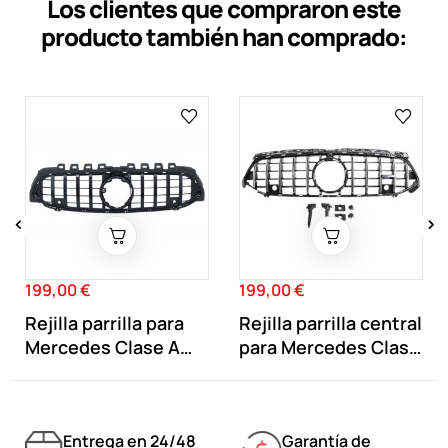
Los clientes que compraron este
producto también han comprado:
‹
›
199,00 €
199,00 €
Precio
Precio
Rejilla parrilla para
Rejilla parrilla central
Mercedes Clase A
para Mercedes Clase
W177...
A...
Entrega en 24/48
Garantía de