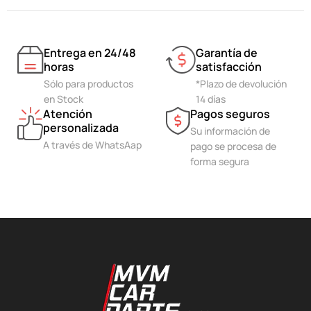
Entrega en 24/48
Garantía de
horas
satisfacción
Sólo para productos
*Plazo de devolución
en Stock
14 días
Atención
Pagos seguros
personalizada
Su información de
A través de WhatsAap
pago se procesa de
forma segura