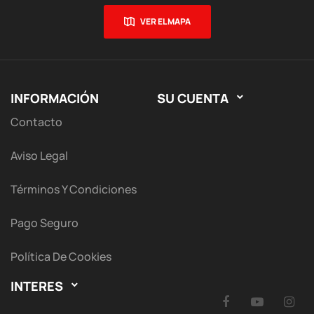
VER EL MAPA
INFORMACIÓN
SU CUENTA

Contacto
Aviso Legal
Términos Y Condiciones
Pago Seguro
Política De Cookies
INTERES

Facebook
YouTu
I