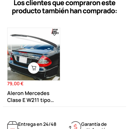
Los clientes que compraron este
producto también han comprado:
79,00 €
Precio
Aleron Mercedes
Clase E W211 tipo
E63 AMG Negro...
Entrega en 24/48
Garantía de