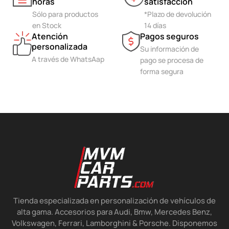
horas
satisfacción
Sólo para productos
*Plazo de devolución
en Stock
14 días
Atención
Pagos seguros
personalizada
Su información de
A través de WhatsAap
pago se procesa de
forma segura
Tienda especializada en personalización de vehículos de
alta gama. Accesorios para Audi, Bmw, Mercedes Benz,
Volkswagen, Ferrari, Lamborghini & Porsche. Disponemos