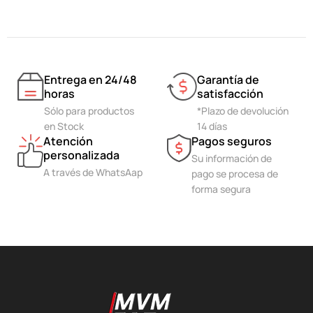
Entrega en 24/48
Garantía de
horas
satisfacción
Sólo para productos
*Plazo de devolución
en Stock
14 días
Atención
Pagos seguros
personalizada
Su información de
A través de WhatsAap
pago se procesa de
forma segura