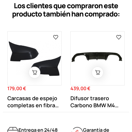
Los clientes que compraron este
producto también han comprado:
179,00 €
439,00 €
Precio
Precio
Carcasas de espejo
Difusor trasero
completas en fibra
Carbono BMW M4
de...
F82 F83 M3 F80...
Entrega en 24/48
Garantía de