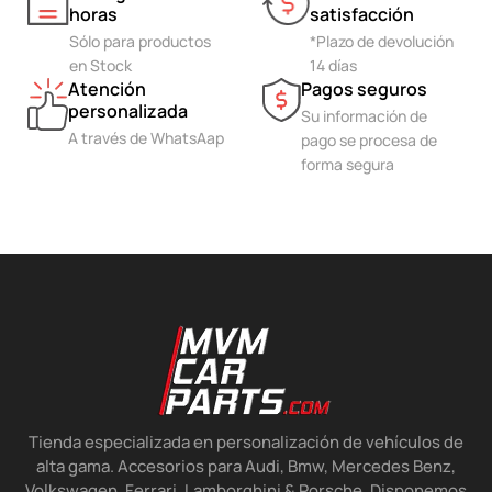
horas
satisfacción
Sólo para productos
*Plazo de devolución
en Stock
14 días
Atención
Pagos seguros
personalizada
Su información de
A través de WhatsAap
pago se procesa de
forma segura
Tienda especializada en personalización de vehículos de
alta gama. Accesorios para Audi, Bmw, Mercedes Benz,
Volkswagen, Ferrari, Lamborghini & Porsche. Disponemos