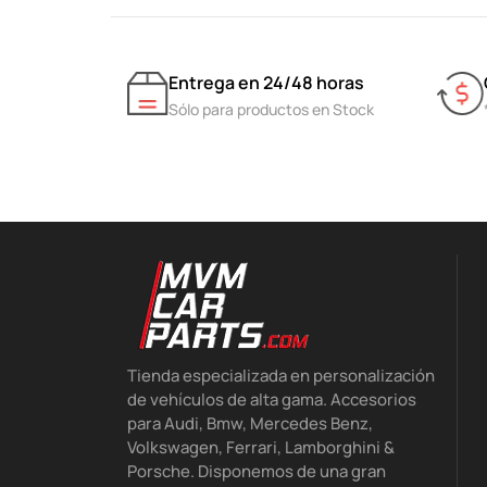
Entrega en 24/48 horas
Sólo para productos en Stock
Tienda especializada en personalización
de vehículos de alta gama. Accesorios
para Audi, Bmw, Mercedes Benz,
Volkswagen, Ferrari, Lamborghini &
Porsche. Disponemos de una gran