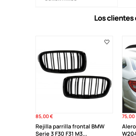
Los cliente
85,00 €
75,00
Precio
Precio
Rejilla parrilla frontal BMW
Aler
Serie 3 F30 F31 M3...
W204