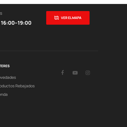
ES
VER EL MAPA
 16:00–19:00
TERES
Facebook
YouTube
Instagram
ovedades
oductos Rebajados
enda