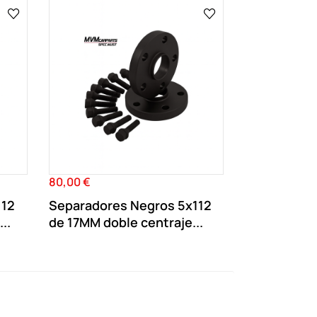
80,00 €
Precio
112
Separadores Negros 5x112
..
de 17MM doble centraje...