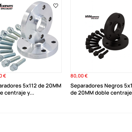
0 €
80,00 €
o
Precio
aradores 5x112 de 20MM
Separadores Negros 5x
e centraje y...
de 20MM doble centraje.