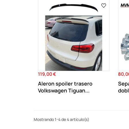
119,00 €
80,0
Precio
Preci
Aleron spoiler trasero
Sep
Volkswagen Tiguan...
dobl
Mostrando 1-4 de 4 artículo(s)