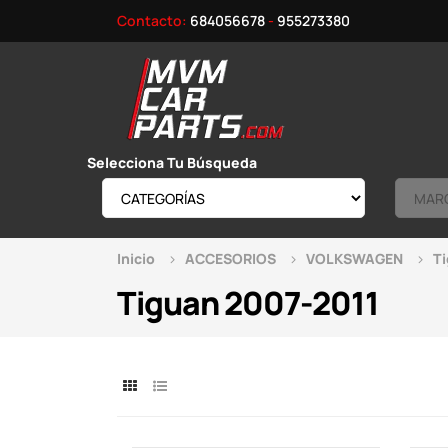
Contacto:
684056678
-
955273380
Selecciona Tu Búsqueda
Inicio
ACCESORIOS
VOLKSWAGEN
T
Tiguan 2007-2011