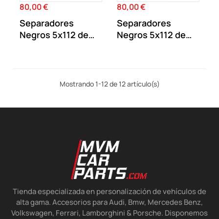
80,00 €
80,00 €
Precio
Precio
Separadores
Separadores
Negros 5x112 de
Negros 5x112 de
20MM doble
17MM doble
centraje...
centraje...
Mostrando 1-12 de 12 artículo(s)
Tienda especializada en personalización de vehículos de
alta gama. Accesorios para Audi, Bmw, Mercedes Benz,
Volkswagen, Ferrari, Lamborghini & Porsche. Disponemos