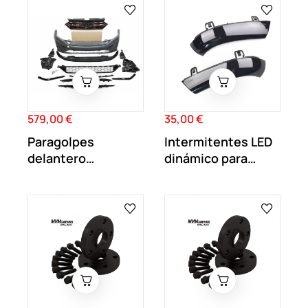
579,00 €
35,00 €
Precio
Precio
Paragolpes
Intermitentes LED
delantero
dinámico para
Volkswagen Jetta
espejo...
GLI 2019