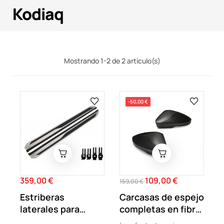
Kodiaq
Mostrando 1-2 de 2 artículo(s)
-50,00 €
359,00 €
109,00 €
Precio
Precio
Precio
159,00 €
regular
Estriberas
Carcasas de espejo
laterales para
completas en fibra
Skoda Kodiaq
de...