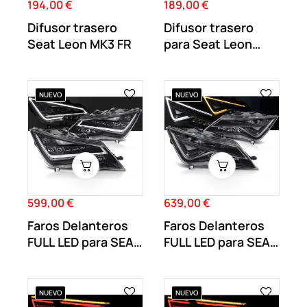
194,00 €
189,00 €
Precio
Precio
Difusor trasero
Difusor trasero
Seat Leon MK3 FR
para Seat Leon
Cupra MK3 Facelift
NUEVO
NUEVO
599,00 €
639,00 €
Precio
Precio
Faros Delanteros
Faros Delanteros
FULL LED para SEAT
FULL LED para SEAT
LEON III 5F...
LEON III 5F...
NUEVO
NUEVO