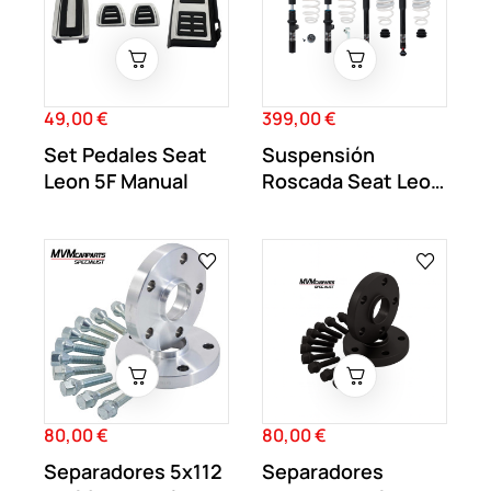
49,00 €
399,00 €
Precio
Precio
Set Pedales Seat
Suspensión
Leon 5F Manual
Roscada Seat Leon
5F NJT Extrem
80,00 €
80,00 €
Precio
Precio
Separadores 5x112
Separadores