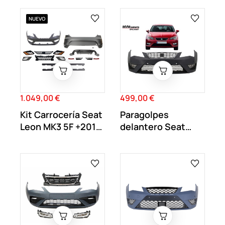
NUEVO
1.049,00 €
499,00 €
Precio
Precio
Kit Carrocería Seat
Paragolpes
Leon MK3 5F +2018
delantero Seat
Look Cupra
Leon MK3 FR