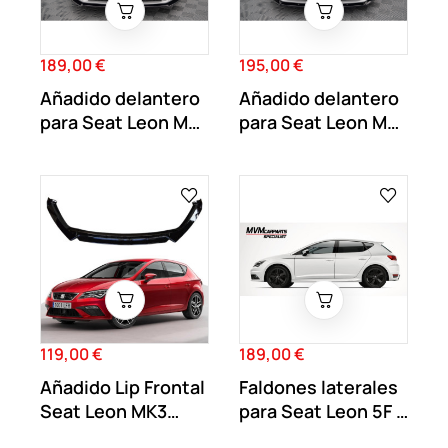
189,00 €
195,00 €
Precio
Precio
Añadido delantero
Añadido delantero
para Seat Leon MK3
para Seat Leon MK3
V2 Negro...
V1 Negro...
119,00 €
189,00 €
Precio
Precio
Añadido Lip Frontal
Faldones laterales
Seat Leon MK3
para Seat Leon 5F 5
con...
Puertas