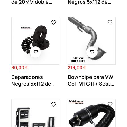
de 20MM doble
Negros 5x112 de
centraje y...
17MM doble
centraje...
80,00 €
219,00 €
Precio
Precio
Separadores
Downpipe para VW
Negros 5x112 de
Golf VII GTI / Seat
20MM doble
Leon Cupra 5F
centraje...