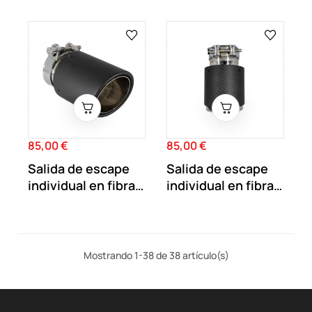
carbono...
carbono...
85,00 €
85,00 €
Precio
Precio
Salida de escape
Salida de escape
individual en fibra
individual en fibra
de carbono...
de carbono...
Mostrando 1-38 de 38 artículo(s)