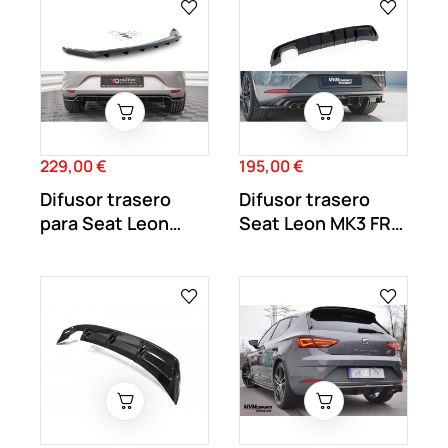
229,00 €
195,00 €
Precio
Precio
Difusor trasero
Difusor trasero
para Seat Leon
Seat Leon MK3 FR
Hatchback MK3 5F
Facelift