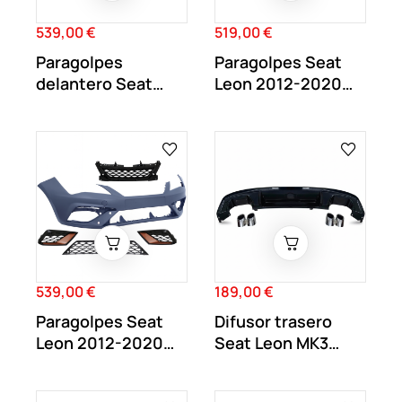
539,00 €
519,00 €
Precio
Precio
Paragolpes
Paragolpes Seat
delantero Seat
Leon 2012-2020
Leon MK3 FR
Tipo Cupra
Facelift
539,00 €
189,00 €
Precio
Precio
Paragolpes Seat
Difusor trasero
Leon 2012-2020
Seat Leon MK3
Tipo Cupra Facelift
2017-2020 Look...