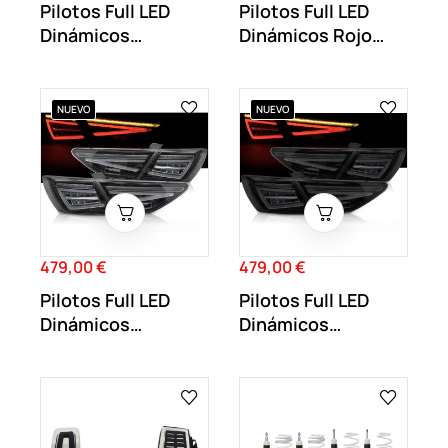
Pilotos Full LED
Pilotos Full LED
Dinámicos
Dinámicos Rojo
Transparente
Ahumado Seat...
Ahumado...
NUEVO
NUEVO
479,00 €
479,00 €
Precio
Precio
Pilotos Full LED
Pilotos Full LED
Dinámicos
Dinámicos
Transparente
Transparente
Seat...
Ahumado...