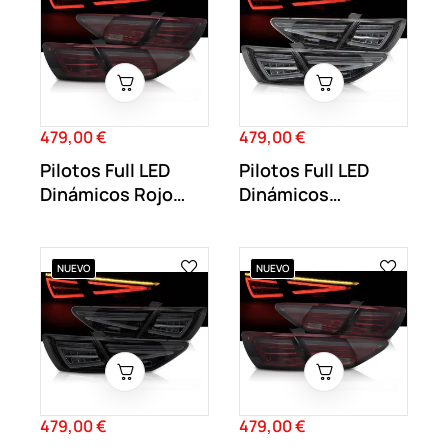
479,00 €
479,00 €
Precio
Precio
Pilotos Full LED
Pilotos Full LED
Dinámicos Rojo
Dinámicos
Ahumado Seat...
Transparente
Seat...
NUEVO
NUEVO
479,00 €
479,00 €
Precio
Precio