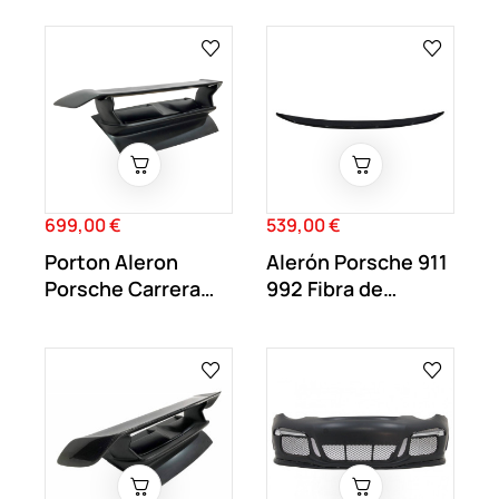
Negro...
699,00 €
539,00 €
Precio
Precio
Porton Aleron
Alerón Porsche 911
Porsche Carrera
992 Fibra de
911 997 look GT3 RS
Carbono