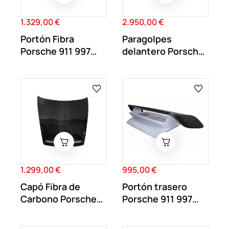
1.329,00 €
2.950,00 €
Precio
Precio
Portón Fibra
Paragolpes
Porsche 911 997
delantero Porsche
2005-2008 Look
911 GT3
GT2...
1.299,00 €
995,00 €
Precio
Precio
Capó Fibra de
Portón trasero
Carbono Porsche
Porsche 911 997
911 992 Look GT3
2005-2011 con...