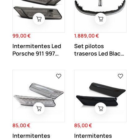
99,00 €
1.889,00 €
Precio
Precio
Intermitentes Led
Set pilotos
Porsche 911 997
traseros Led Black
Carrera /...
Line Porsche 911...
85,00 €
85,00 €
Precio
Precio
Intermitentes
Intermitentes