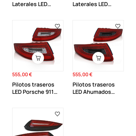
Laterales LED
Laterales LED
Secuenciales...
Secuenciales...
555,00 €
555,00 €
Precio
Precio
Pilotos traseros
Pilotos traseros
LED Porsche 911
LED Ahumados
997
Porsche 911 997