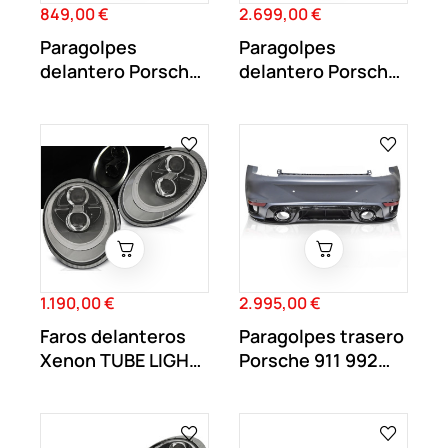
849,00 €
2.699,00 €
Precio
Precio
Paragolpes
Paragolpes
delantero Porsche
delantero Porsche
997 look GT3
911 992 look Turbo
1.190,00 €
2.995,00 €
Precio
Precio
Faros delanteros
Paragolpes trasero
Xenon TUBE LIGHT
Porsche 911 992
Porsche 911...
look Turbo