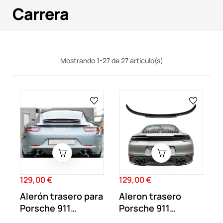
Carrera
Mostrando 1-27 de 27 artículo(s)
129,00 €
129,00 €
Precio
Precio
Alerón trasero para
Aleron trasero
Porsche 911
Porsche 911
Carrera 991...
Carrera 992