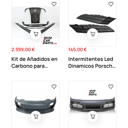
2.399,00 €
145,00 €
Precio
Precio
Kit de Añadidos en
Intermitentes Led
Carbono para
Dinamicos Porsche
Porsche 991.1
911 992...