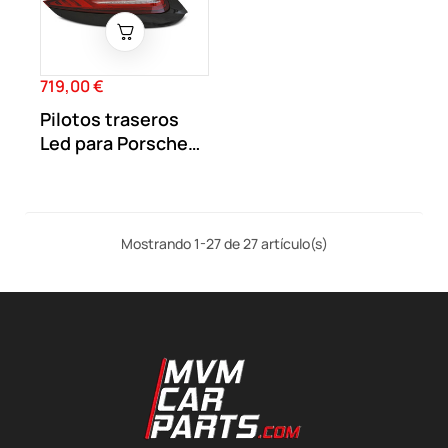
719,00 €
Precio
Pilotos traseros
Led para Porsche
911 997 09-12
Mostrando 1-27 de 27 artículo(s)