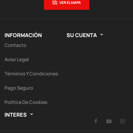
VER EL MAPA
INFORMACIÓN
SU CUENTA

Contacto
Aviso Legal
Términos Y Condiciones
Pago Seguro
Política De Cookies
INTERES

Facebook
YouTu
I