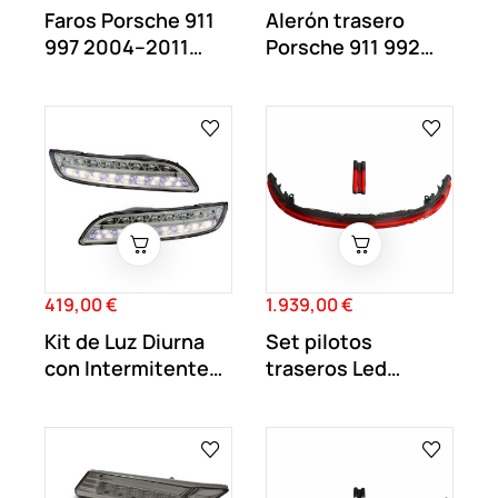
Faros Porsche 911
Alerón trasero
997 2004–2011
Porsche 911 992
Look 2023...
Cabrio look Turbo S
419,00 €
1.939,00 €
Precio
Precio
Kit de Luz Diurna
Set pilotos
con Intermitente
traseros Led
para Porsche...
Porsche 911 992