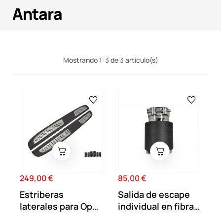
Antara
Mostrando 1-3 de 3 artículo(s)
249,00 €
85,00 €
Precio
Precio
Estriberas
Salida de escape
laterales para Opel
individual en fibra
Antara
de carbono...