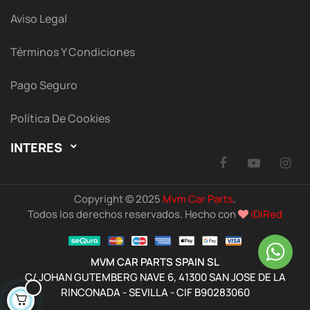
Aviso Legal
Términos Y Condiciones
Pago Seguro
Política De Cookies
INTERES

Facebook
YouTu
I
Copyright © 2025
Mvm Car Parts
.
Todos los derechos reservados. Hecho con
iDiRed
MVM CAR PARTS SPAIN SL
C/ JOHAN GUTEMBERG NAVE 6, 41300 SAN JOSE DE LA
RINCONADA - SEVILLA - CIF B90283060