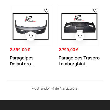
2.899,00 €
2.799,00 €
Precio
Precio
Paragolpes
Paragolpes Trasero
Delantero
Lamborghini
Lamborghini
Gallardo 2011...
Gallardo 2011...
Mostrando 1-4 de 4 artículo(s)