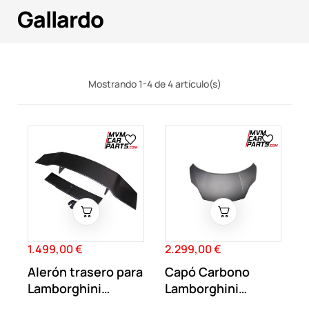
Gallardo
Mostrando 1-4 de 4 artículo(s)
1.499,00 €
2.299,00 €
Precio
Precio
Alerón trasero para
Capó Carbono
Lamborghini
Lamborghini
Gallardo LP560...
Gallardo 2011