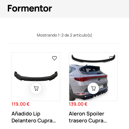
Formentor
Mostrando 1-2 de 2 artículo(s)
119,00 €
139,00 €
Precio
Precio
Añadido Lip
Aleron Spoiler
Delantero Cupra
trasero Cupra
Formentor Negro
Formentor Negro...