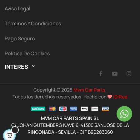
Aviso Legal
Términos Y Condiciones
Pago Seguro
Política De Cookies
INTERES

Facebook
YouTu
I
Copyright © 2025
Mvm Car Parts
.
Todos los derechos reservados. Hecho con
iDiRed
MVM CAR PARTS SPAIN SL
C/ JOHAN GUTEMBERG NAVE 6, 41300 SAN JOSE DE LA
RINCONADA - SEVILLA - CIF B90283060