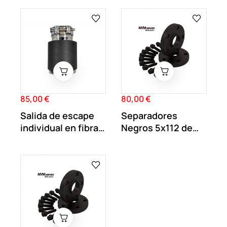
85,00 €
80,00 €
Precio
Precio
Salida de escape
Separadores
individual en fibra
Negros 5x112 de
de carbono...
20MM doble
centraje...