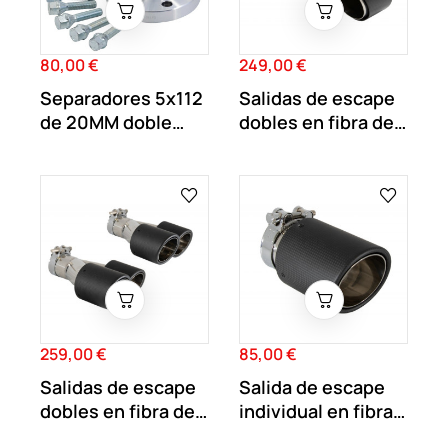
80,00 €
249,00 €
Precio
Precio
Separadores 5x112
Salidas de escape
de 20MM doble
dobles en fibra de
centraje y...
carbono...
259,00 €
85,00 €
Precio
Precio
Salidas de escape
Salida de escape
dobles en fibra de
individual en fibra
carbono...
de carbono...