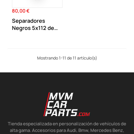
80,00 €
Precio
Separadores
Negros 5x112 de
17MM doble
centraje...
Mostrando 1-11 de 11 artículo(s)
Tienda especializada en personalización de vehículos de
alta gama. Accesorios para Audi, Bmw, Mercedes Benz,