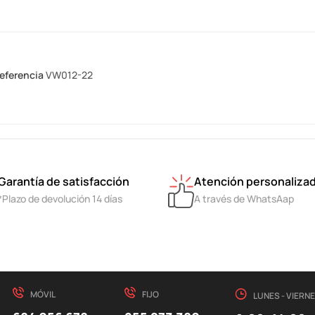
eferencia
VW012-22
Garantía de satisfacción
Atención personaliza
*Plazo de devolución 14 días
A través de WhatsAap
MÓVIL
FIJO
LUNES - VIERN