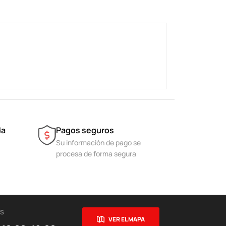
da
Pagos seguros
Su información de pago se
procesa de forma segura
ES
VER EL MAPA