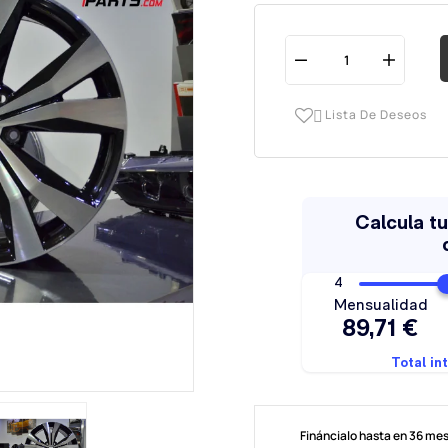
Lista De Deseos

Fináncialo hasta en 36 me