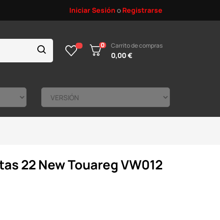
Iniciar Sesión
o
Registrarse
0
Carrito de compras
0,00 €
ntas 22 New Touareg VW012